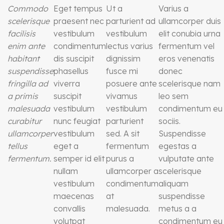
Commodo
Eget tempus
Ut a
Varius a
scelerisque
praesent nec
parturient ad
ullamcorper duis
facilisis
vestibulum
vestibulum
elit conubia urna
enim ante
condimentum
lectus varius
fermentum vel
habitant
dis suscipit
dignissim
eros venenatis
suspendisse
phasellus
fusce mi
donec
fringilla ad
viverra
posuere ante
scelerisque nam
a primis
suscipit
vivamus
leo sem
malesuada
vestibulum
vestibulum
condimentum eu
curabitur
nunc feugiat
parturient
sociis.
ullamcorper
vestibulum
sed. A sit
Suspendisse
tellus
eget a
fermentum
egestas a
fermentum.
semper id elit
purus a
vulputate ante
nullam
ullamcorper a
scelerisque
vestibulum
condimentum
aliquam
maecenas
at
suspendisse
convallis
malesuada.
metus a a
volutpat
condimentum eu