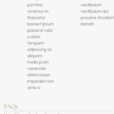
porttitor
vestibulum
vivamus et.
vestibulum dui
Nascetur
posuere tincidun
laoreet ipsum
blandit.
placerat odio
a dolor
torquent
adipiscing ac
aliquam
mollis proin
venenatis
ullamcorper
imperdiet non
ante a.
FAQs