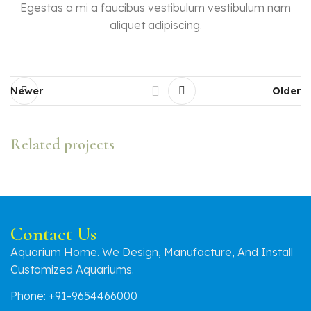
Egestas a mi a faucibus vestibulum vestibulum nam
aliquet adipiscing.
Newer
Older
Related projects
Suspendisse quam at vestibulum
Kitchen
Contact Us
Aquarium Home. We Design, Manufacture, And Install
Customized Aquariums.
Phone: +91-9654466000